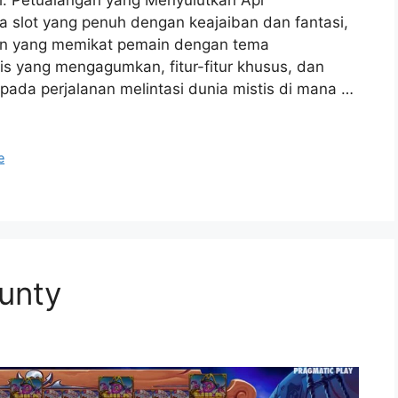
: Petualangan yang Menyulutkan Api
 slot yang penuh dengan keajaiban dan fantasi,
an yang memikat pemain dengan tema
is yang mengagumkan, fitur-fitur khusus, dan
 pada perjalanan melintasi dunia mistis di mana …
e
ounty