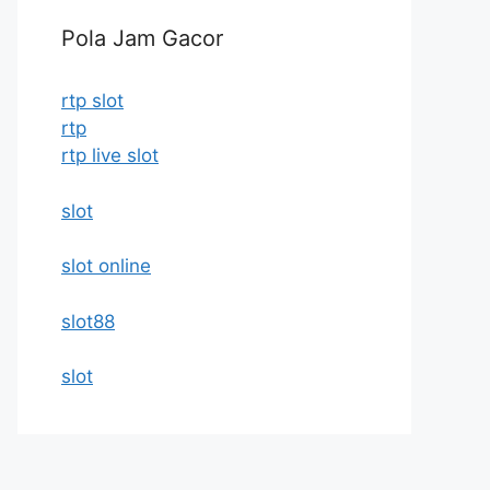
Pola Jam Gacor
rtp slot
rtp
rtp live slot
slot
slot online
slot88
slot