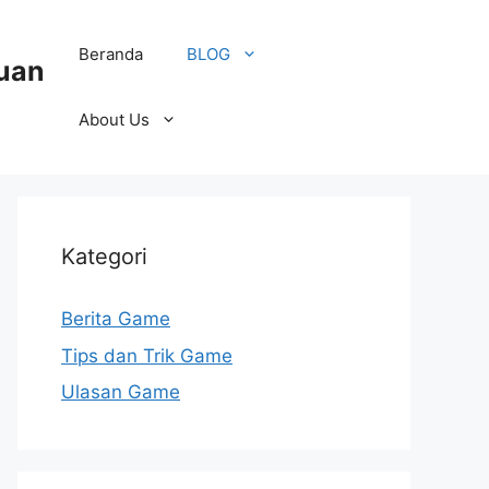
Beranda
BLOG
uan
About Us
Kategori
Berita Game
Tips dan Trik Game
Ulasan Game