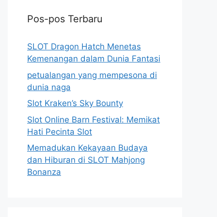
Pos-pos Terbaru
SLOT Dragon Hatch Menetas
Kemenangan dalam Dunia Fantasi
petualangan yang mempesona di
dunia naga
Slot Kraken’s Sky Bounty
Slot Online Barn Festival: Memikat
Hati Pecinta Slot
Memadukan Kekayaan Budaya
dan Hiburan di SLOT Mahjong
Bonanza