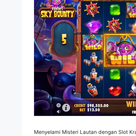
Menyelami Misteri Lautan dengan Slot Kra