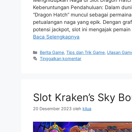
Menghidupkan Naga di Slot Dragon Hatch
Keberuntungan Pendahuluan: Dalam dunia
“Dragon Hatch” muncul sebagai permain
petualangan naga yang epik. Dengan graf
potensi jackpot, slot ini mengajak pemain
Baca Selengkapnya
Kategori
Berita Game
,
Tips dan Trik Game
,
Ulasan Gam
Tinggalkan komentar
Slot Kraken’s Sky B
20 Desember 2023
oleh
kilua