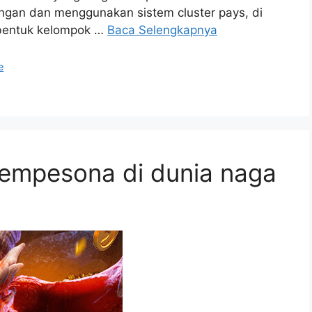
ngan dan menggunakan sistem cluster pays, di
bentuk kelompok …
Baca Selengkapnya
e
empesona di dunia naga