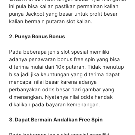
ini pula bisa kalian pastikan permainan kalian
punya Jackpot yang besar untuk profit besar
kalian bermain putaran slot kalian.
2. Punya Bonus Bonus
Pada beberapa jenis slot spesial memiliki
adanya penawaran bonus free spin yang bisa
diterima mulai dari 10x putaran. Tidak menutup
bisa jadi jika keuntungan yang diterima dapat
mencapai nilai besar karena adanya
perbanyakan odds besar dari gambar yang
dimenangkan. Nyatanya nilai odds hendak
dikalikan pada bayaran kemenangan.
3. Dapat Bermain Andalkan Free Spin
Pada beberapa jenis slot spesial memiliki