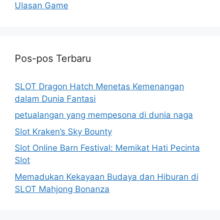
Ulasan Game
Pos-pos Terbaru
SLOT Dragon Hatch Menetas Kemenangan
dalam Dunia Fantasi
petualangan yang mempesona di dunia naga
Slot Kraken’s Sky Bounty
Slot Online Barn Festival: Memikat Hati Pecinta
Slot
Memadukan Kekayaan Budaya dan Hiburan di
SLOT Mahjong Bonanza